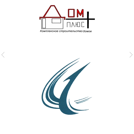
MONDAY, FEBRUARY 22
Ремонт револьверной головки
Duplomatic