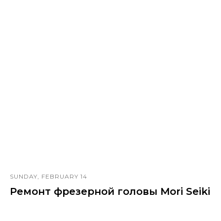
SATURDAY, OCTOBER 3
Ремонт шпинделя Starrag Heckert