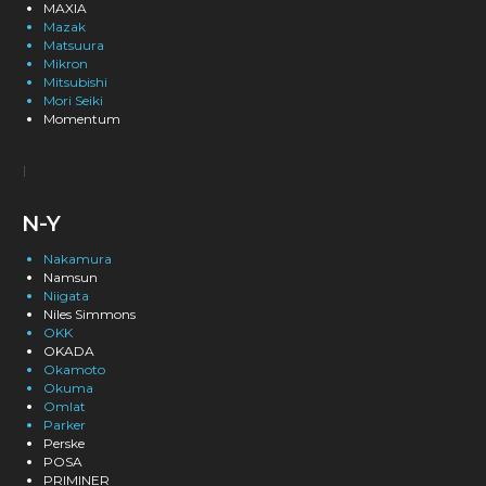
MAXIA
Mazak
Matsuura
Mikron
Mitsubishi
Mori Seiki
Momentum
N-Y
Nakamura
Namsun
Niigata
Niles Simmons
OKK
OKADA
Okamoto
Okuma
Omlat
Parker
Perske
POSA
PRIMINER