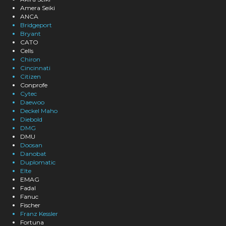
Amera Seiki
ANCA
Bridgeport
Bryant
CATO
Cells
Chiron
Cincinnati
Citizen
Conprofe
Cytec
Daewoo
Deckel Maho
Diebold
DMG
DMU
Doosan
Danobat
Duplomatic
Elte
EMAG
Fadal
Fanuc
Fischer
Franz Kessler
Fortuna