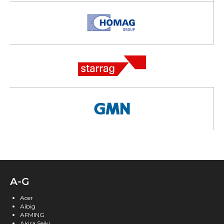
A-G
Acer
Aibig
AFMING
Akira Seiki