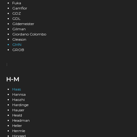
Fuka
Gamfior
GDZ
GDL
Gildemeister
Gilman
Giordano Colombo
Gleason
GMN
GROB
H-M
Haas
Hannsa
Haozhi
Hardinge
Hauser
Heald
Headman
Heller
Hermle
Hipreed