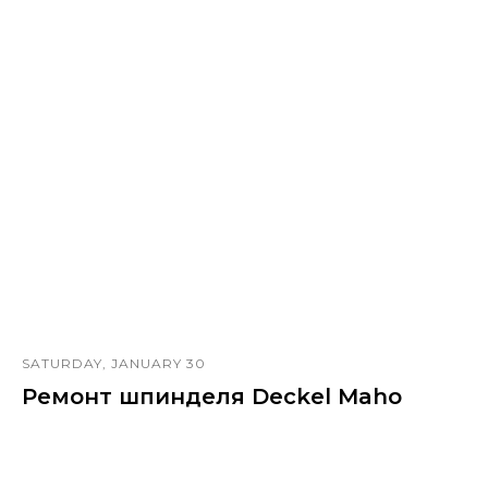
Наши контакты
+7 (499) 390 26 92
remont@frezeron.com
111033, г. Москва, ул. Золоторожский вал, д. 11, стр. 27,
территория бывшего завода "Серп и Молот"
ООО "Фрезерон»
ИНН 7722479709
ОГРН: 1197746583650
КПП: 772201001
Юридический и Фактический адрес:
111033, г. Москва, ул. Золоторожский вал, д. 11, стр. 27,
территория бывшего завода "Серп и Молот"
© Frezeron 2016-2025