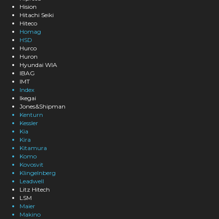
Hision
Hitachi Seiki
Hiteco
Homag
HSD
Hurco
Huron
Hyundai WIA
IBAG
IMT
Index
Ikegai
Jones&Shipman
Kenturn
Kessler
Kia
Kira
Kitamura
Komo
Kovosvit
Klingelnberg
Leadwell
Litz Hitech
LSM
Maier
Makino