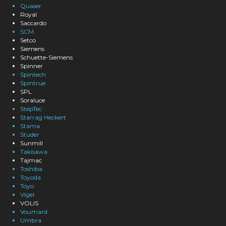
Quaser
Royal
Saccardo
SCM
Setco
Siemens
Schuette-Siemens
Spinner
Spintech
Spintrue
SPL
Soraluce
StepTec
Starrag Heckert
Stama
Studer
Sunmill
Takisawa
Tajmac
Toshiba
Toyoda
Toyo
Vigel
VOLIS
Voumard
Umbra