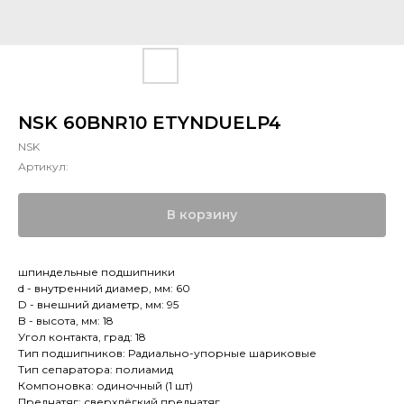
NSK 60BNR10 ETYNDUELP4
NSK
Артикул:
В корзину
шпиндельные подшипники
d - внутренний диамер, мм: 60
D - внешний диаметр, мм: 95
B - высота, мм: 18
Угол контакта, град: 18
Тип подшипников: Радиально-упорные шариковые
Тип сепаратора: полиамид
Компоновка: одиночный (1 шт)
Преднатяг: сверхлёгкий преднатяг