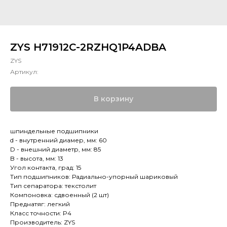
ZYS H71912C-2RZHQ1P4ADBA
ZYS
Артикул:
В корзину
шпиндельные подшипники
d - внутренний диамер, мм: 60
D - внешний диаметр, мм: 85
B - высота, мм: 13
Угол контакта, град: 15
Тип подшипников: Радиально-упорный шариковый
Тип сепаратора: текстолит
Компоновка: сдвоенный (2 шт)
Преднатяг: легкий
Класс точности: P4
Производитель: ZYS