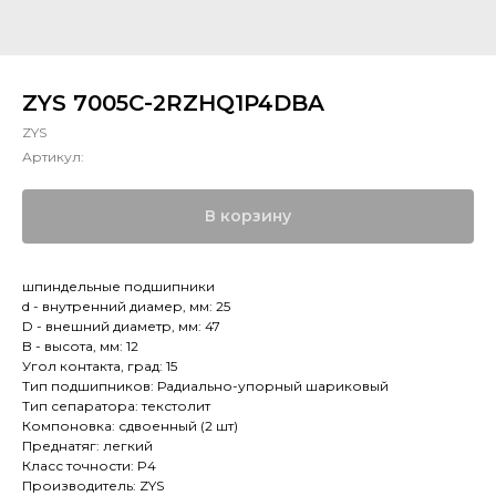
ZYS 7005C-2RZHQ1P4DBA
ZYS
Артикул:
В корзину
шпиндельные подшипники
d - внутренний диамер, мм: 25
D - внешний диаметр, мм: 47
B - высота, мм: 12
Угол контакта, град: 15
Тип подшипников: Радиально-упорный шариковый
Тип сепаратора: текстолит
Компоновка: сдвоенный (2 шт)
Преднатяг: легкий
Класс точности: P4
Производитель: ZYS