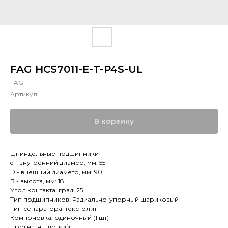
FAG HCS7011-E-T-P4S-UL
FAG
Артикул:
В корзину
шпиндельные подшипники
d - внутренний диамер, мм: 55
D - внешний диаметр, мм: 90
B - высота, мм: 18
Угол контакта, град: 25
Тип подшипников: Радиально-упорный шариковый
Тип сепаратора: текстолит
Компоновка: одиночный (1 шт)
Преднатяг: легкий